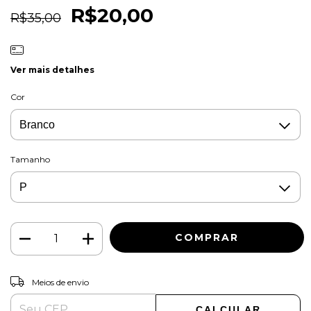
R$20,00
R$35,00
Ver mais detalhes
Cor
Tamanho
ALTERAR CEP
Entregas para o CEP:
Meios de envio
CALCULAR