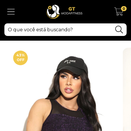
0
43
%
OFF