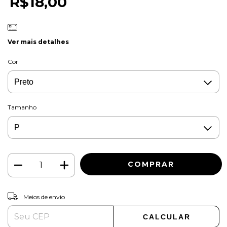
R$18,00
Ver mais detalhes
Cor
Tamanho
ALTERAR CEP
Entregas para o CEP:
Meios de envio
CALCULAR