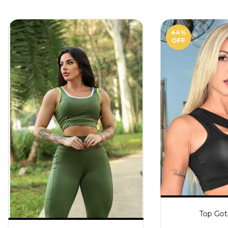
44
%
OFF
Top Got