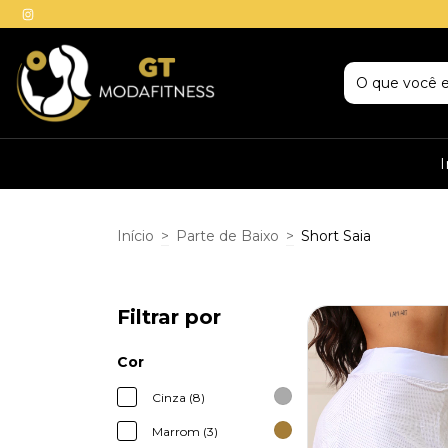
I
Início
>
Parte de Baixo
>
Short Saia
Filtrar por
Cor
Cinza (8)
Marrom (3)