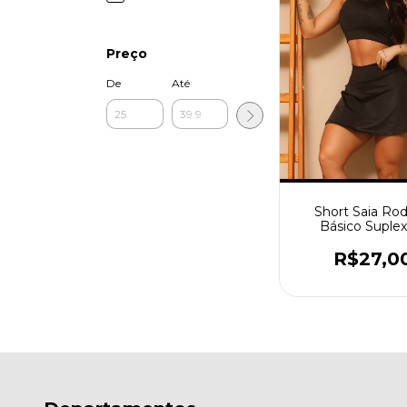
Preço
De
Até
Short Saia Ro
Básico Suplex
Poliéster
R$27,0