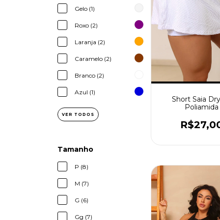
Gelo (1)
Roxo (2)
Laranja (2)
Caramelo (2)
Branco (2)
Azul (1)
Short Saia Dry
Poliamida
VER TODOS
R$27,0
Tamanho
P (8)
M (7)
G (6)
Gg (7)