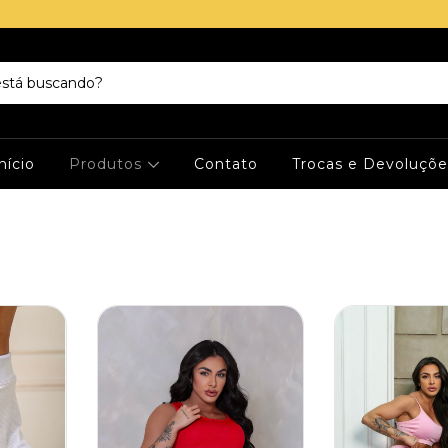
nício
Produtos
Contato
Trocas e Devoluçõe