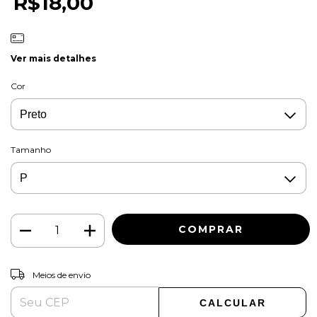
R$18,00
Ver mais detalhes
Cor
Tamanho
ALTERAR CEP
Entregas para o CEP:
Meios de envio
CALCULAR