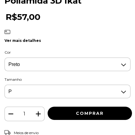
Poliamida 3D Ikat
R$57,00
Ver mais detalhes
Cor
Tamanho
ALTERAR CEP
Entregas para o CEP:
Meios de envio