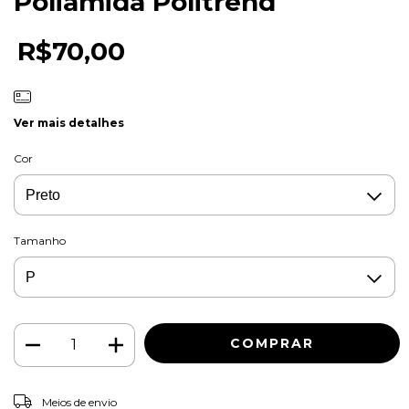
Poliamida Politrend
R$70,00
Ver mais detalhes
Cor
Tamanho
ALTERAR CEP
Entregas para o CEP:
Meios de envio