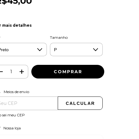
R$45,00
r mais detalhes
r
Tamanho
ALTERAR CEP
regas para o CEP:
Meios de envio
CALCULAR
o sei meu CEP
Nossa loja