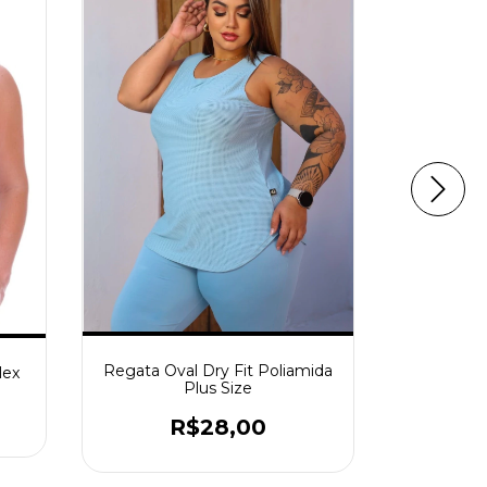
Regata Oval Dry Fit Poliamida
Top Ba
lex
Plus Size
R$18,
R$28,00