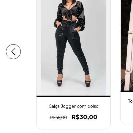
zido
To
Calça Jogger com bolso
0
R$30,00
R$45,00