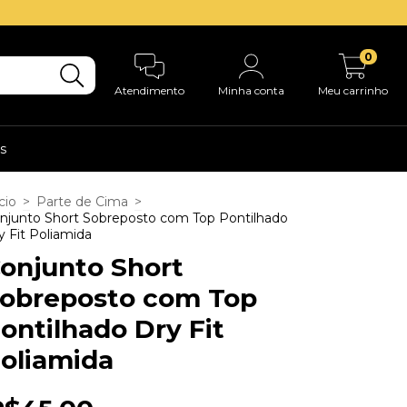
0
Atendimento
Minha conta
Meu carrinho
s
cio
>
Parte de Cima
>
njunto Short Sobreposto com Top Pontilhado
y Fit Poliamida
onjunto Short
obreposto com Top
ontilhado Dry Fit
oliamida