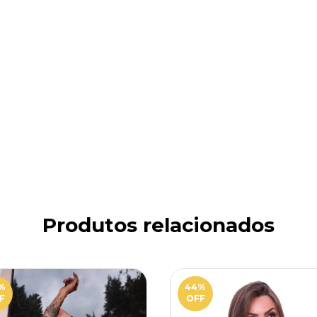
Produtos relacionados
%
44
%
F
OFF