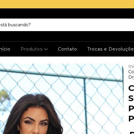
nício
Produtos
Contato
Trocas e Devoluçõe
Iní
Co
Dr
C
S
P
P