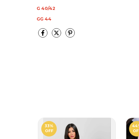
G 40/42
GG 44
33
%
44
OFF
OF