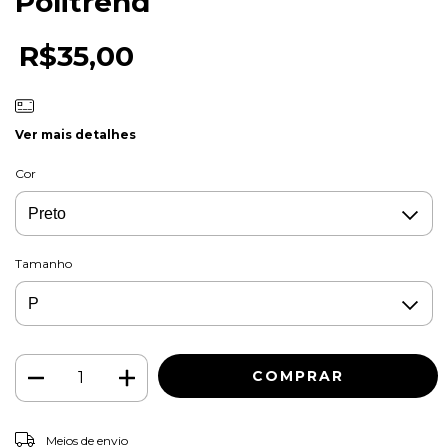
Politrend
R$35,00
Ver mais detalhes
Cor
Tamanho
ALTERAR CEP
Entregas para o CEP:
Meios de envio