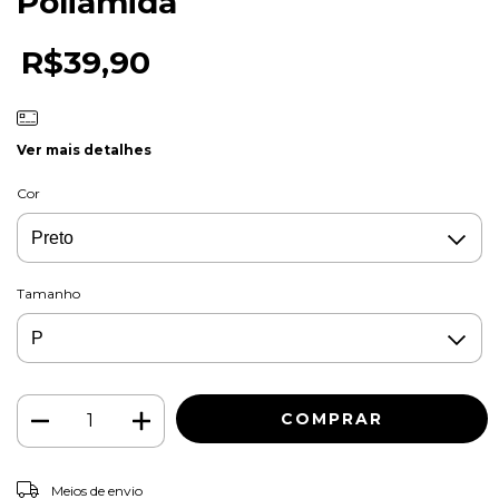
Poliamida
R$39,90
Ver mais detalhes
Cor
Tamanho
ALTERAR CEP
Entregas para o CEP:
Meios de envio