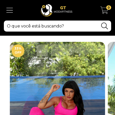
0
33
%
OFF