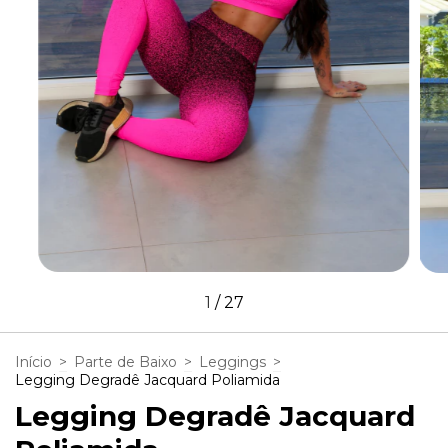
1
/
27
Início
>
Parte de Baixo
>
Leggings
>
Legging Degradê Jacquard Poliamida
Legging Degradê Jacquard