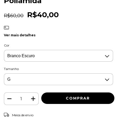
Poliamida
R$40,00
R$60,00
Ver mais detalhes
Cor
Tamanho
ALTERAR CEP
Entregas para o CEP:
Meios de envio