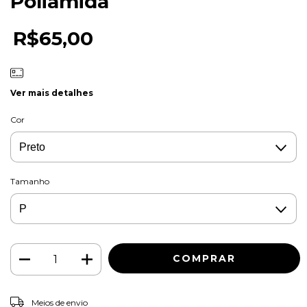
Poliamida
R$65,00
Ver mais detalhes
Cor
Tamanho
ALTERAR CEP
Entregas para o CEP:
Meios de envio