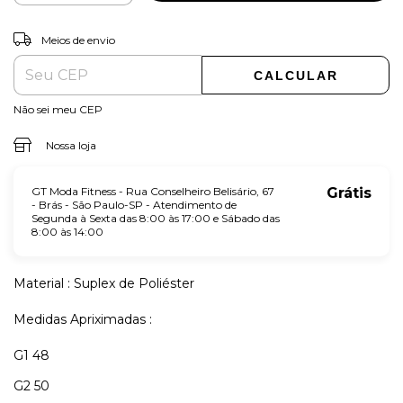
ALTERAR CEP
Entregas para o CEP:
Meios de envio
CALCULAR
Não sei meu CEP
Nossa loja
GT Moda Fitness - Rua Conselheiro Belisário, 67
Grátis
- Brás - São Paulo-SP - Atendimento de
Segunda à Sexta das 8:00 às 17:00 e Sábado das
8:00 às 14:00
Material : Suplex de Poliéster
Medidas Apriximadas :
G1 48
G2 50