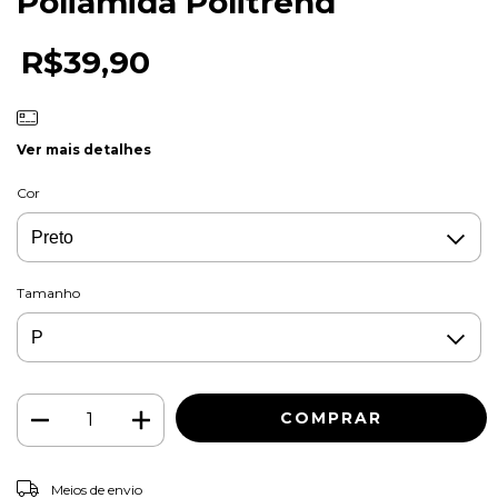
Poliamida Politrend
R$39,90
Ver mais detalhes
Cor
Tamanho
ALTERAR CEP
Entregas para o CEP:
Meios de envio